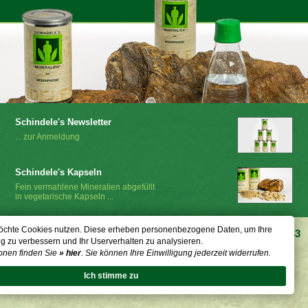
Schindele's Newsletter
... zur Anmeldung
Schindele's Kapseln
Fein vermahlene Mineralien abgefüllt
in vegetarische Kapseln ...
öchte Cookies nutzen. Diese erheben personenbezogene Daten, um Ihre
Bei Fragen stehen wir Ihnen telefonisch gerne zur Verfügung:
+43
g zu verbessern und Ihr Userverhalten zu analysieren.
2753 289
onen finden Sie
» hier
. Sie können Ihre Einwilligung jederzeit widerrufen.
Ich stimme zu