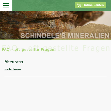
Online kaufen
▼
▼
▼
Messlöffel
▼
weiter lesen