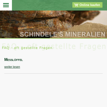
Online kaufen
▼
▼
▼
Messlöffel
▼
weiter lesen