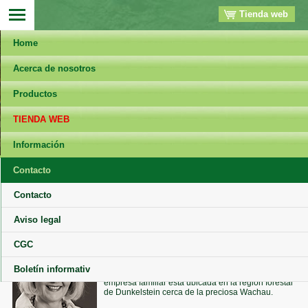
Tienda web
Home
Acerca de nosotros
Productos
TIENDA WEB
Información
Contacto
Contacto
La empresa
Aviso legal
La sociedad de responsabilidad limitada Robert
CGC
Schindele GesmbH fue fundada en 1996 dentro de
la sociedad en comandita Robert Schindele & Co
KG con el fin de comercializar y distribuir nuestro
Boletín informativ
producto "Schindele’s Mineralien™". Nuestra
empresa familiar está ubicada en la región forestal
de Dunkelstein cerca de la preciosa Wachau.